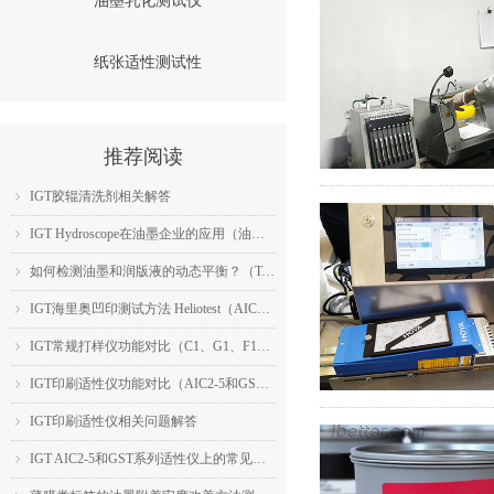
油墨乳化测试仪
纸张适性测试性
推荐阅读
IGT胶辊清洗剂相关解答
ꁇ
IGT Hydroscope在油墨企业的应用（油墨乳化性能检测）
ꁇ
如何检测油墨和润版液的动态平衡？（TackOscope的应用）
ꁇ
IGT海里奥凹印测试方法 Heliotest（AIC2-5的应用）
ꁇ
IGT常规打样仪功能对比（C1、G1、F1、OP）
ꁇ
IGT印刷适性仪功能对比（AIC2-5和GST系列）
ꁇ
IGT印刷适性仪相关问题解答
ꁇ
IGT AIC2-5和GST系列适性仪上的常见测试简介
ꁇ