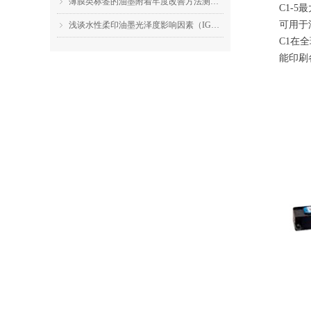
薄膜类标签的油墨附着牢度改善方法测试（IGT F1的应用）
ꁇ
C1-
可用于
浅谈水性柔印油墨光泽度影响因素（IGT F1的应用）
ꁇ
C1在
能印刷