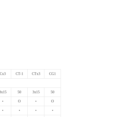
Cx3
CT-1
CTx3
CG1
3x15
50
3x15
50
•
O
•
O
•
•
•
•