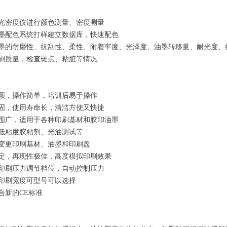
光密度仪进行颜色测量、密度测量
墨配色系统打样建立数据库，快速配色
墨的耐磨性、抗刮性、柔性、附着牢度、光泽度、油墨转移量、耐光度、
刷质量，检查斑点、粘脏等情况
颖，操作简单，培训后易于操作
固，使用寿命长，清洁方便又快捷
围广，适用于各种印刷基材和胶印油墨
低粘度胶粘剂、光油测试等
变更印刷基材、油墨和印刷盘
定，再现性极佳，高度模拟印刷效果
个印刷压力调节档位，自动控制压力
印刷宽度可型号可以选择
合新的CE标准