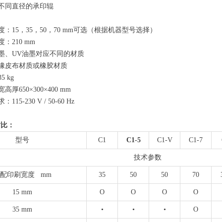
不同直径的承印辊
度：15，35，50，70 mm可选（根据机器型号选择）
：210 mm
墨、UV油墨对应不同的材质
橡皮布材质或橡胶材质
5 kg
高厚650×300×400 mm
115-230 V / 50-60 Hz
对比：
型号
C1
C1-5
C1-V
C1-7
技术参数
配印刷宽度 mm
35
50
50
70
15 mm
O
O
O
O
35 mm
•
•
•
O