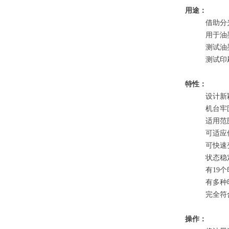
用途：
借助分
用于油
测试油
测试印
特性：
设计新
机台牢
适用范
可适应
可快速
状态稳
有19
有多种
完全符
操作：