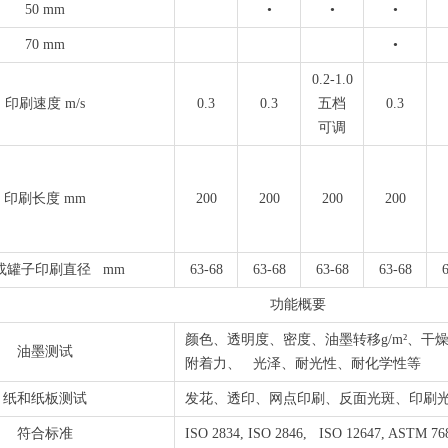
50 mm
•
•
•
70 mm
•
0.2-1.0
印刷速度 m/s
0.3
0.3
五档
0.3
可调
印刷长度 mm
200
200
200
200
或罐子印刷直径 mm
63-68
63-68
63-68
63-68
功能概要
颜色、透明度、密度、油墨转移g/m²、
油墨测试
附着力、 光泽、耐光性、耐化学性等
纸和纸板测试
发花、透印、网点印刷、反面光斑、印刷
符合标准
ISO 2834, ISO 2846, ISO 12647, ASTM 76