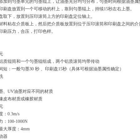
添加到匀墨单元的匀墨辊上，让油墨充分均匀分布，匀墨时间根据油墨属
印刷盘放置到一个可移动的杆上，靠到匀墨辊上，持续15秒左右上墨。
盘取下，放置到压印滚筒上方的印刷盘定位轴上。
材料粘在介质板上，然后把介质板放置到位于压印滚筒和印刷盘之间的介
印刷压力，合压，打印色样。
元
铝质辊筒和一个匀墨辊组成，两个铝质滚筒均带传动
间短：一般匀墨30 秒 、印刷盘15秒（具体可根据油墨属性确定）
洗
墨、UV油墨对应不同的材质
橡皮布材质或橡胶材质
元
：0.3m/s
：100-1000N
最大厚度：4mm
动器