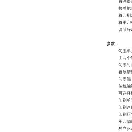
将油墨
接着把
将印刷
将承印
调节好
参数：
匀墨单
由两个
匀墨时
容易清
匀墨辊
传统油
可选择
印刷单
印刷速度
印刷压力
承印物
独立驱