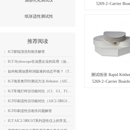
油墨乳化测试仪
5269-2–Carrier Boa
Woodfree-IGT 404.007.
纸张适性测试性
推荐阅读
IGT胶辊清洗剂相关解答
ꁇ
IGT Hydroscope在油墨企业的应用（油墨乳化性能检测）
ꁇ
如何检测油墨和润版液的动态平衡？（TackOscope的应用）
ꁇ
测试纸张 Rapid Köthen
IGT海里奥凹印测试方法 Heliotest（AIC2-5的应用）
5269-2–Carrier Board
ꁇ
404.007.101.240
IGT常规打样仪功能对比（C1、G1、F1、OP）
ꁇ
IGT印刷适性仪功能对比（AIC2-5和GST系列）
ꁇ
IGT印刷适性仪相关问题解答
ꁇ
IGT AIC2-5和GST系列适性仪上的常见测试简介
ꁇ