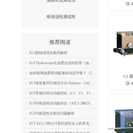
油墨乳化测试仪
仪-4
纸张适性测试性
推荐阅读
IGT胶辊清洗剂相关解答
ꁇ
IGT Hydroscope在油墨企业的应用（油墨乳化性能检测）
ꁇ
如何检测油墨和润版液的动态平衡？（TackOscope的应用）
ꁇ
C1
IGT海里奥凹印测试方法 Heliotest（AIC2-5的应用）
仪-4
ꁇ
IGT常规打样仪功能对比（C1、G1、F1、OP）
ꁇ
IGT印刷适性仪功能对比（AIC2-5和GST系列）
ꁇ
IGT印刷适性仪相关问题解答
ꁇ
IGT AIC2-5和GST系列适性仪上的常见测试简介
ꁇ