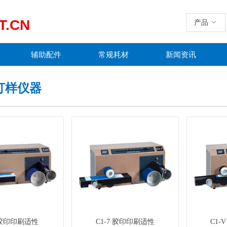
T.CN
产品
ꀁ
辅助配件
常规耗材
新闻资讯
打样仪器
 胶印印刷适性
C1-7 胶印印刷适性
C1-